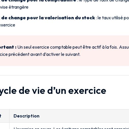
vise étrangère
 de change pour la valorisation du stock
: le taux utilisé p
’exercice
rtant :
Un seul exercice comptable peut être actif à la fois. Ass
rcice précédent avant d’activer le suivant.
ycle de vie d’un exercice
t
Description
L’exercice en cours. Les écritures comptables sont enregis