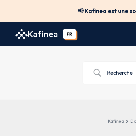
Aller
📢 Kafinea est une s
au
contenu
Kafinea
FR
Kafinea
Do