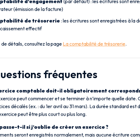
ptabilité d’engagement
(par défaut) : les écritures sont enre
ateur (émission de la facture)
tabilité de trésorerie
: les écritures sont enregistrées à la
caissement effectif
 de détails, consultez la page
La comptabilité de trésorerie
.
Questions fréquentes
rcice comptable doit-il obligatoirement correspondre 
exercice peut commencer et se terminer à n’importe quelle date. 
ices décalés (ex. : du 1er avril au 31 mars). La durée standard est d
xercice peut être plus court ou plus long.
passe-t-il si j’oublie de créer un exercice ?
ments seront enregistrés normalement, mais aucune écriture com