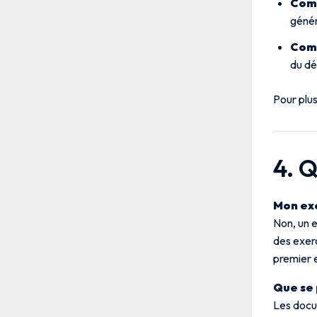
Com
génér
Comp
du dé
Pour plus
4. 
Mon exe
Non, un 
des exerc
premier e
Que se 
Les docu