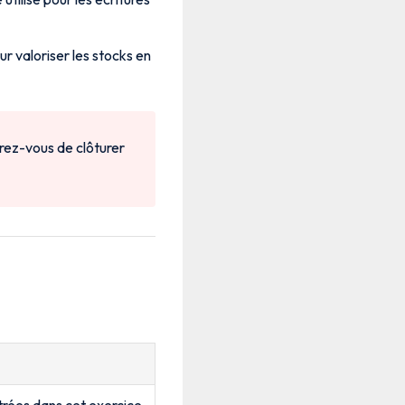
our valoriser les stocks en
urez-vous de clôturer
trées dans cet exercice