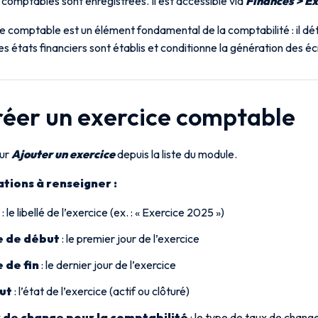
 comptables sont enregistrées. Il est accessible via
Finances > E
e comptable est un élément fondamental de la comptabilité : il dé
les états financiers sont établis et conditionne la génération des é
Créer un exercice comptable
sur
Ajouter un exercice
depuis la liste du module.
tions à renseigner :
: le libellé de l’exercice (ex. : « Exercice 2025 »)
 de début
: le premier jour de l’exercice
 de fin
: le dernier jour de l’exercice
ut
: l’état de l’exercice (actif ou clôturé)
 de change pour la comptabilité
: le type de taux de change 