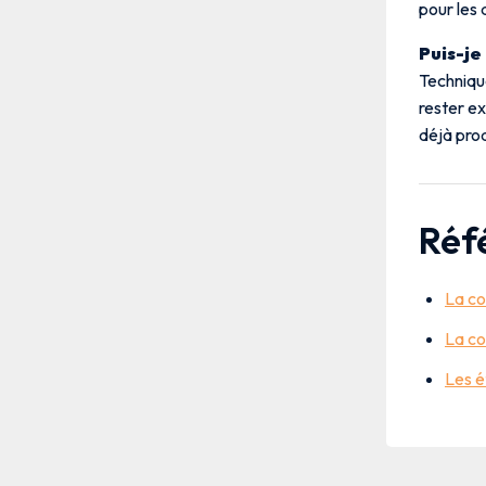
pour les 
Puis-je
Technique
rester ex
déjà prod
Réf
La co
La co
Les é