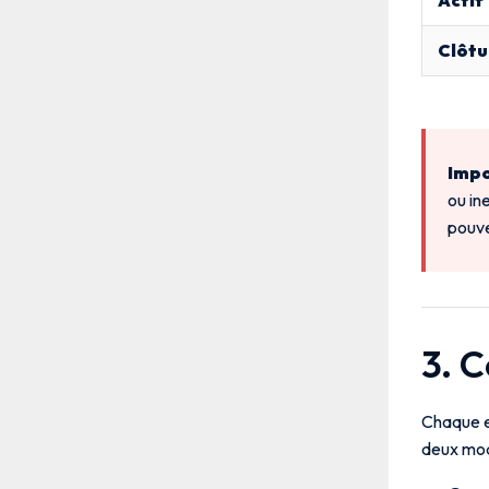
Clôtu
Impo
ou in
pouve
3. 
Chaque e
deux mod