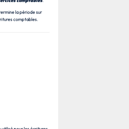
xercices comptables
.
termine la période sur
critures comptables.
utilisé pour les écritures