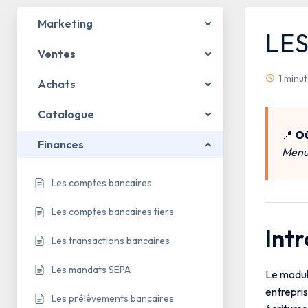
Marketing
LE
Ventes
1 minu
Achats
Catalogue
📍
Où
Finances
Menu 
Les comptes bancaires
Les comptes bancaires tiers
Int
Les transactions bancaires
Les mandats SEPA
Le modu
entrepri
Les prélèvements bancaires