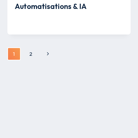
Automatisations & IA
Par
Mélissa Savon
19 août 2025
Navigation
Page
1
2
de
suivante
page