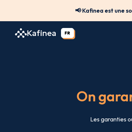
Aller
📢 Kafinea est une s
au
contenu
Kafinea
FR
On garan
Les garanties ou