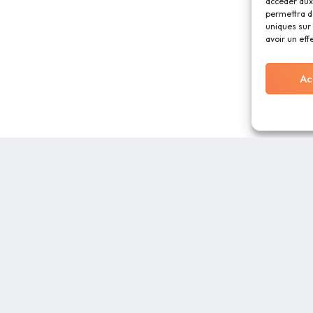
accéder aux 
permettra d
uniques sur 
avoir un eff
Ac
RESSOURCES
À PROPOS
Blog
CGU
Charte graphique
Foire Aux Questio
 des
Distributeurs
Mentions légales
tre
Documentation
Nous contacter
Sécurité
Politique de confid
Politique de cooki