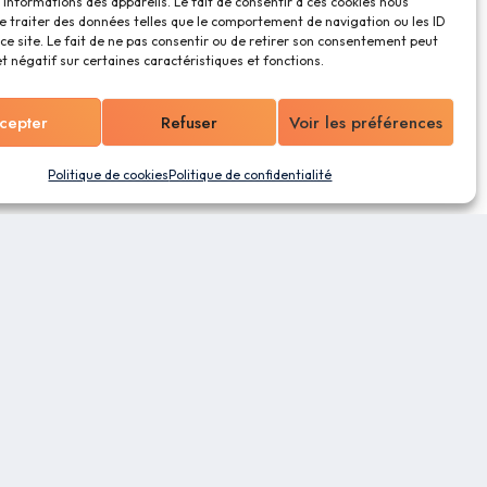
informations des appareils. Le fait de consentir à ces cookies nous
e traiter des données telles que le comportement de navigation ou les ID
ce site. Le fait de ne pas consentir ou de retirer son consentement peut
et négatif sur certaines caractéristiques et fonctions.
cepter
Refuser
Voir les préférences
Politique de cookies
Politique de confidentialité
ns
entialité
es