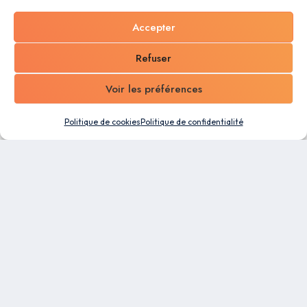
Accepter
Refuser
Voir les préférences
Politique de cookies
Politique de confidentialité
Un logiciel tout-en-un conçu pour les PME. Profitez
des capacités d’automatisation et de la flexibilité
de notre plateforme de gestion d’entreprise pour
faciliter le travail de tous vos collaborateurs.