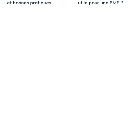
l’article
et bonnes pratiques
utile pour une PME ?