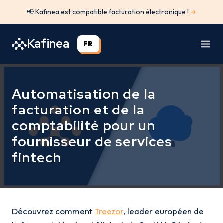
Aller
📢 Kafinea est compatible facturation électronique !
➔
au
contenu
Kafinea
FR
Automatisation de la
facturation et de la
comptabilité pour un
fournisseur de services
fintech
Découvrez comment
Treezor
, leader européen de