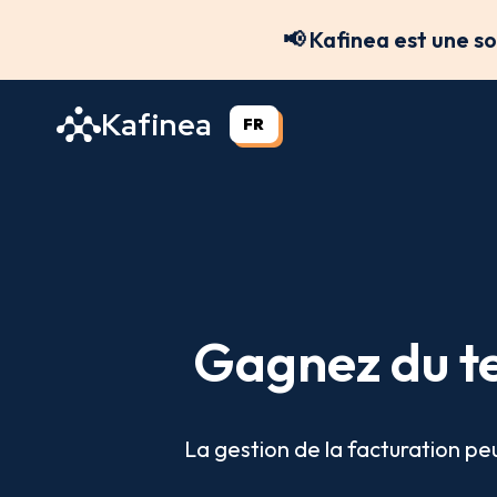
Aller
📢 Kafinea est une s
au
contenu
Kafinea
FR
Gagnez du t
La gestion de la facturation pe