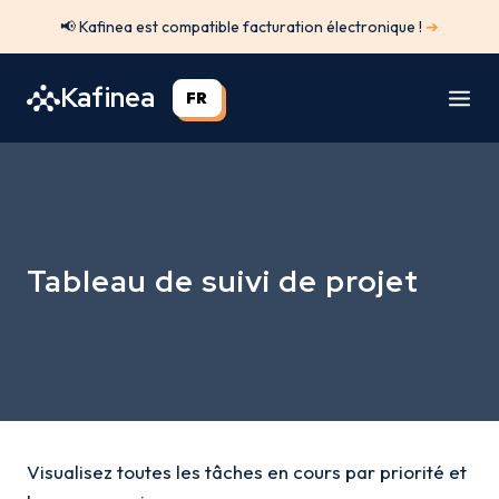
Aller
📢 Kafinea est compatible facturation électronique !
➔
au
contenu
Kafinea
FR
Tableau de suivi de projet
Visualisez toutes les tâches en cours par priorité et