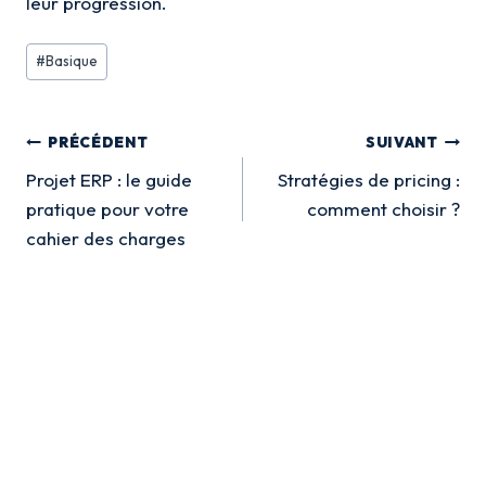
leur progression.
Étiquettes
#
Basique
de
la
Navigation
publication :
PRÉCÉDENT
SUIVANT
de
Projet ERP : le guide
Stratégies de pricing :
pratique pour votre
comment choisir ?
l’article
cahier des charges