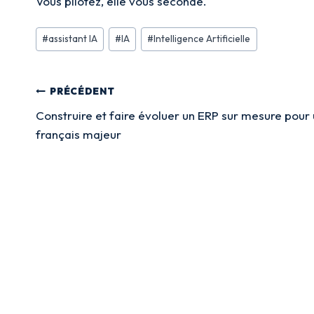
Vous pilotez, elle vous seconde.
Étiquettes
#
assistant IA
#
IA
#
Intelligence Artificielle
de
la
Navigation
publication :
PRÉCÉDENT
de
Construire et faire évoluer un ERP sur mesure pour u
français majeur
l’article