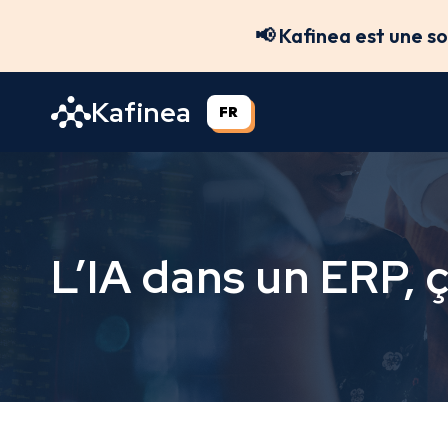
Aller
📢 Kafinea est une s
au
contenu
Kafinea
FR
L’IA dans un ERP, 