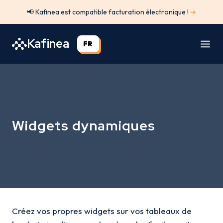
Aller
📢 Kafinea est compatible facturation électronique !
➔
au
contenu
Kafinea
FR
Widgets dynamiques
Créez vos propres widgets sur vos tableaux de