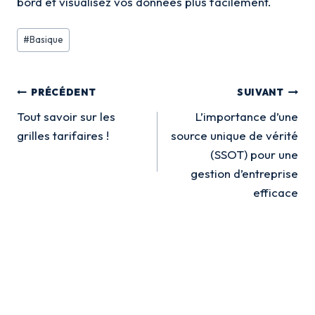
bord et visualisez vos données plus facilement.
Étiquettes
#
Basique
de
la
Navigation
publication :
PRÉCÉDENT
SUIVANT
de
Tout savoir sur les
L’importance d’une
grilles tarifaires !
source unique de vérité
l’article
(SSOT) pour une
gestion d’entreprise
efficace