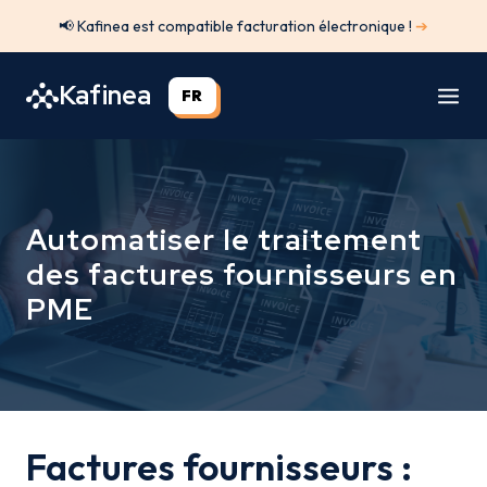
Aller
📢 Kafinea est compatible facturation électronique !
➔
au
contenu
Kafinea
FR
Automatiser le traitement
des factures fournisseurs en
PME
Factures fournisseurs :