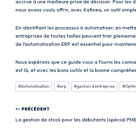
accrue à une meilleure prise de décision. Pour les 
nous avons voulu offrir, avec Kafinea, un outil simple 
En identifiant les processus à automatiser, en metta
entreprises de toutes tailles peuvent tirer pleinem
de l’automatisation ERP est essentiel pour mainteni
Nous espérons que ce guide vous a fourni les connai
est là, et avec les bons outils et la bonne compréh
Étiquettes
#
Automatisation
#
erp
#
gestion d'entreprise
#
Optim
de
la
Navigation
publication :
PRÉCÉDENT
de
La gestion de stock pour les débutants (spécial PM
l’article