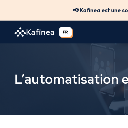
Aller
📢 Kafinea est une s
au
contenu
Kafinea
FR
L’automatisation 