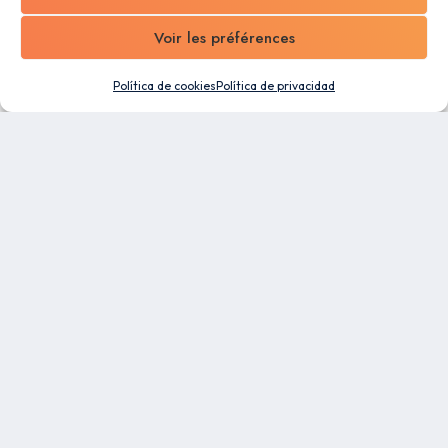
Voir les préférences
Política de cookies
Política de privacidad
Un software todo en uno diseñado para Pymes.
Aproveche las capacidades de automatización y la
flexibilidad de nuestra plataforma de gestión
empresarial para facilitar el trabajo de todos sus
colaboradores.
RECURSOS