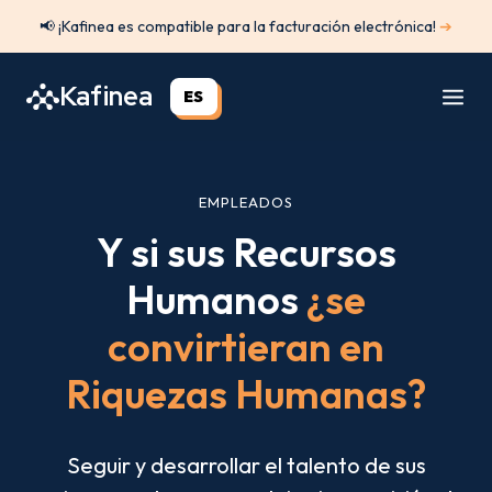
Saltar
📢 ¡Kafinea es compatible para la facturación electrónica!
➔
al
contenido
Kafinea
ES
EMPLEADOS
Y si sus Recursos
Humanos
¿se
convirtieran en
Riquezas Humanas?
Seguir y desarrollar el talento de sus