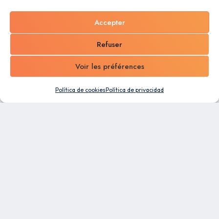
Accepter
Refuser
Voir les préférences
Política de cookies
Política de privacidad
Un software todo en uno diseñado para Pymes.
Aproveche las capacidades de automatización y la
flexibilidad de nuestra plataforma de gestión
empresarial para facilitar el trabajo de todos sus