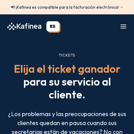
Saltar
📢 ¡Kafinea es compatible para la facturación electrónica!
➔
al
contenido
Kafinea
ES
TICKETS
Elija el ticket ganador
para su servicio al
cliente.
¿Los problemas y las preocupaciones de sus
clientes quedan en pausa cuando sus
secretarias están de vacaciones? No con