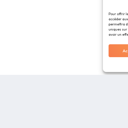
Pour offrir 
accéder aux 
permettra d
uniques sur 
avoir un eff
Ac
RECURSOS
SOBRE NOSOTR
Blog
Aviso legal
Identidad visual
CGU
Distribuidores
Contáctenos