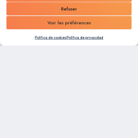
Refuser
Voir les préférences
Política de cookies
Política de privacidad
Un software todo en uno diseñado para Pymes.
Aproveche las capacidades de automatización y la
flexibilidad de nuestra plataforma de gestión
empresarial para facilitar el trabajo de todos sus
colaboradores.