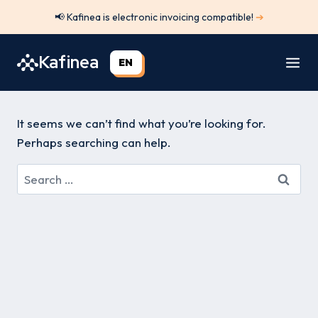
Skip
📢 Kafinea is electronic invoicing compatible!
➔
to
content
Kafinea
EN
It seems we can’t find what you’re looking for.
Perhaps searching can help.
Search
for: