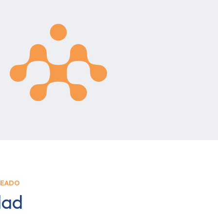
LEADO
dad