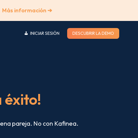
Más información ➔
INICIAR SESIÓN
DESCUBRIR LA DEMO
 éxito!
uena pareja. No con Kafinea.