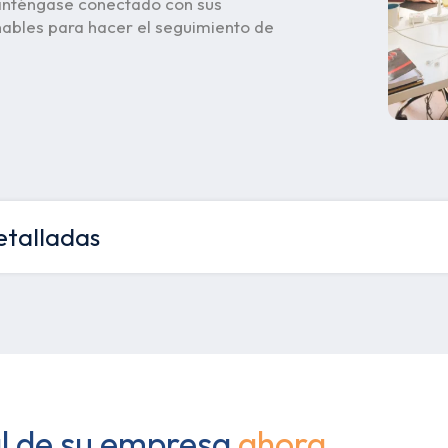
manténgase conectado con sus
nables para hacer el seguimiento de
etalladas
al de su empresa
ahora.