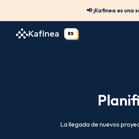
Saltar
📢 ¡Kafinea es una 
al
contenido
Kafinea
ES
Planif
La llegada de nuevos proyec