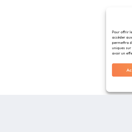
Pour offrir 
accéder aux 
permettra d
uniques sur 
avoir un eff
Ac
RECURSOS
SOBRE NOSOTR
Blog
Aviso legal