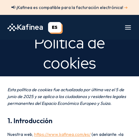
Saltar
📢 ¡Kafinea es compatible para la facturación electrónica!
➔
al
contenido
Kafinea
ES
Política de
cookies
Esta política de cookies fue actualizada por última vez el 5 de
junio de 2025 y se aplica a los ciudadanos y residentes legales
permanentes del Espacio Económico Europeo y Suiza.
1. Introducción
Nuestra web,
https://www.kafinea.com/es/
(en adelante: «la