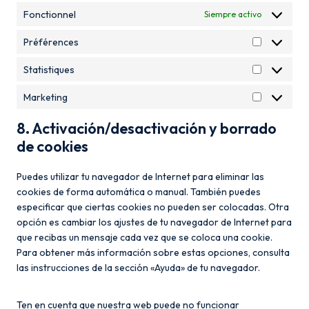
Fonctionnel
Siempre activo
Préférences
P
r
Statistiques
S
é
t
f
Marketing
M
a
é
a
t
r
8. Activación/desactivación y borrado
r
i
e
de cookies
k
s
n
e
t
c
Puedes utilizar tu navegador de Internet para eliminar las
t
i
e
cookies de forma automática o manual. También puedes
i
q
s
especificar que ciertas cookies no pueden ser colocadas. Otra
n
u
opción es cambiar los ajustes de tu navegador de Internet para
g
e
que recibas un mensaje cada vez que se coloca una cookie.
s
Para obtener más información sobre estas opciones, consulta
las instrucciones de la sección «Ayuda» de tu navegador.
Ten en cuenta que nuestra web puede no funcionar