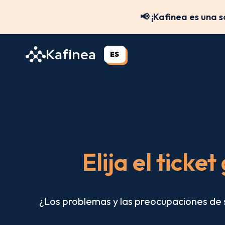
Saltar
📢 ¡Kafinea es una 
al
contenido
Kafinea
ES
Elija el ticke
¿Los problemas y las preocupaciones de 