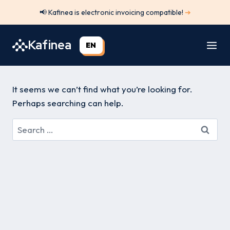
Skip
📢 Kafinea is electronic invoicing compatible!
➔
to
content
Kafinea
EN
It seems we can’t find what you’re looking for.
Perhaps searching can help.
Search
for: