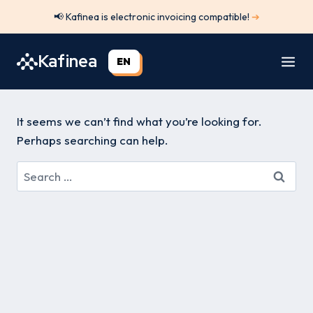
Skip
📢 Kafinea is electronic invoicing compatible!
➔
to
content
Kafinea
EN
It seems we can’t find what you’re looking for.
Perhaps searching can help.
Search
for: