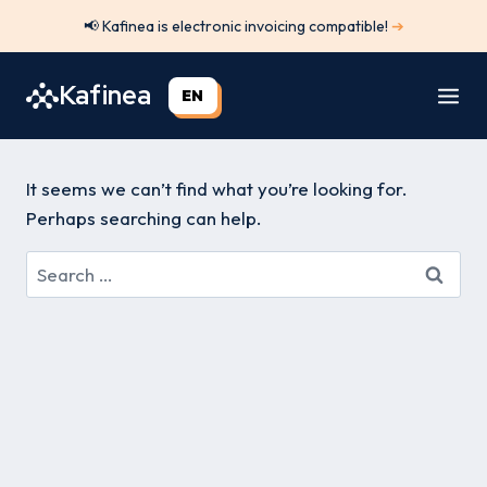
Skip
📢 Kafinea is electronic invoicing compatible!
➔
to
content
Kafinea
EN
It seems we can’t find what you’re looking for.
Perhaps searching can help.
Search
for: