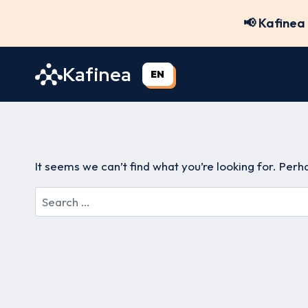
Skip
📢 Kafinea 
to
content
Kafinea
EN
It seems we can’t find what you’re looking for. Perh
Search
for: