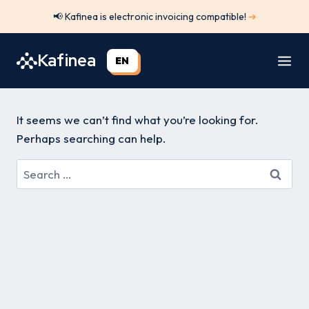
Skip
📢 Kafinea is electronic invoicing compatible!
➔
to
content
Kafinea
EN
It seems we can’t find what you’re looking for.
Perhaps searching can help.
Search
for: