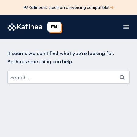
Skip
📢 Kafinea is electronic invoicing compatible!
➔
to
content
Kafinea
EN
It seems we can’t find what you’re looking for.
Perhaps searching can help.
Search
for: