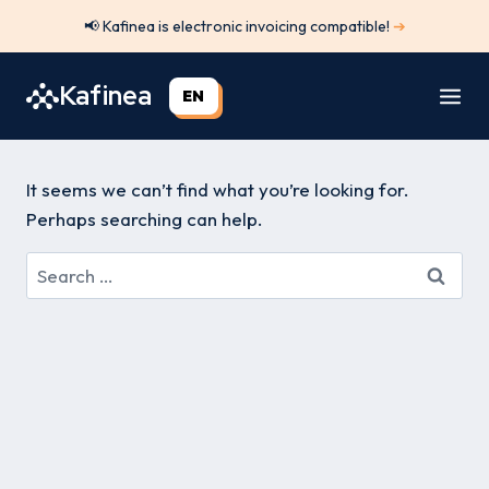
Skip
📢 Kafinea is electronic invoicing compatible!
➔
to
content
Kafinea
EN
It seems we can’t find what you’re looking for.
Perhaps searching can help.
Search
for: