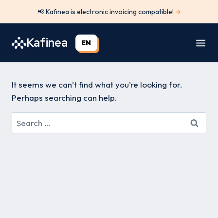
Skip
📢 Kafinea is electronic invoicing compatible!
➔
to
content
Kafinea
EN
It seems we can’t find what you’re looking for.
Perhaps searching can help.
Search
for: