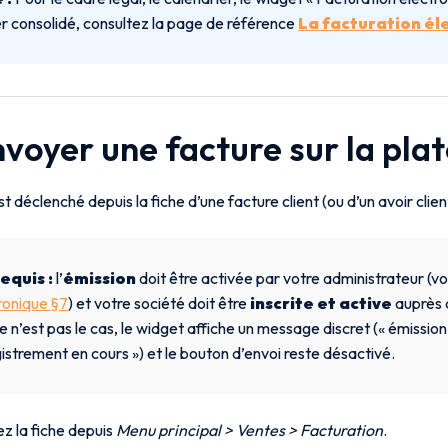
r consolidé, consultez la page de référence
La facturation él
Envoyer une facture sur la pl
st déclenché depuis la fiche d’une facture client (ou d’un avoir client
equis :
l’
émission
doit être activée par votre administrateur (vo
ronique §7
) et votre société doit être
inscrite et active
auprès 
e n’est pas le cas, le widget affiche un message discret (« émission
istrement en cours ») et le bouton d’envoi reste désactivé.
z la fiche depuis
Menu principal > Ventes > Facturation
.