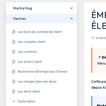
Marketing
ÉM
Ventes
ÉL
Les bons de commande client
4 minu
Les comptes client
Les contacts
📍
Où
Les avoirs client
Menu 
Recherche d’Entreprises (Sirene)
Cette p
Les marges dans les devis
depuis K
Les devis client
Facturation
Note