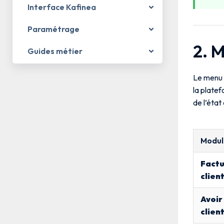
Interface Kafinea
Paramétrage
2. M
Guides métier
Le menu
la platef
de l’état
Modul
Fact
clien
Avoir
clien