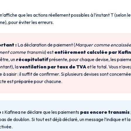
’affiche que les actions réellement possibles à l’instant T (selon le
e), pour éviter les erreurs.
rtant :
La déclaration de paiement (
Marquer comme encaissé
ment comme transmis
) est
entièrement calculée par Kafi
nêtre, un
récapitulatif
présente, pour chaque devise, les paieme
ntant), la
ventilation par taux de TVA
et le total. Vous n’av
e à saisir : il suffit de confirmer. Si plusieurs devises sont concerné
ncte est préparée pour chacune.
 :
Kafinea ne déclare que les paiements
pas encore transmis
pas de doublon. Si tout est déjà déclaré, un message l’indique et l
tivée.