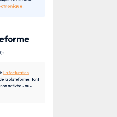
ectronique
.
ateforme
) :
ir
La facturation
de la plateforme. Tant
 non activée » ou «