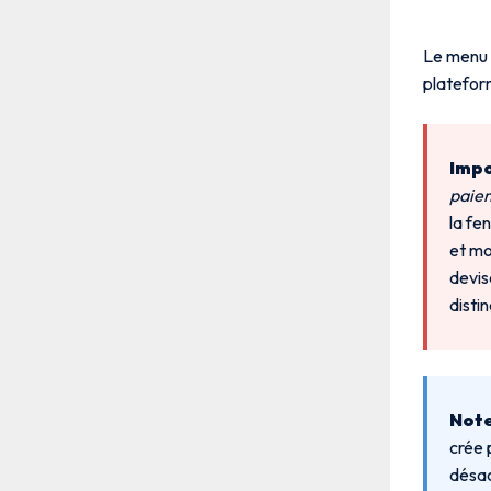
Le menu n
plateform
Impo
paie
la fe
et mo
devis
disti
Note
crée 
désac