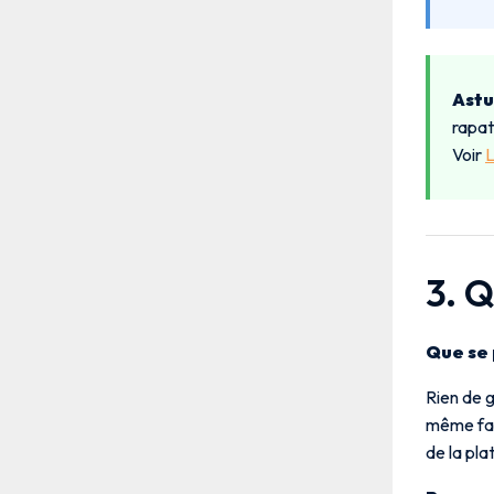
Astu
rapat
Voir
L
3. 
Que se p
Rien de g
même fact
de la pl