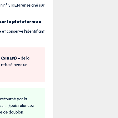
’un n° SIREN renseigné sur
sur la plateforme »
.
et conserve l’identifiant
 (SIREN) »
de la
st refusé avec un
 retourné par la
s, …) puis relancez
ue de doublon.