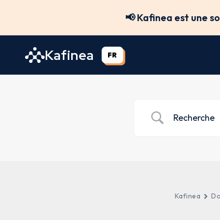
Aller
📢 Kafinea est une s
au
contenu
Kafinea
FR
Kafinea
Do