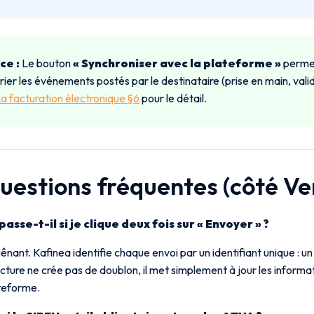
ce :
Le bouton
« Synchroniser avec la plateforme »
perme
rier les événements postés par le destinataire (prise en main, val
a facturation électronique §6
pour le détail.
Questions fréquentes (côté Ve
asse-t-il si je clique deux fois sur « Envoyer » ?
ênant. Kafinea identifie chaque envoi par un identifiant unique : un
ure ne crée pas de doublon, il met simplement à jour les informat
ateforme.