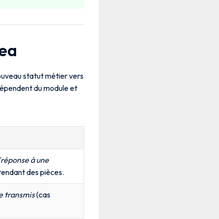
nea
uveau statut métier vers
 dépendent du module et
réponse à une
ttendant des pièces.
 transmis
(cas