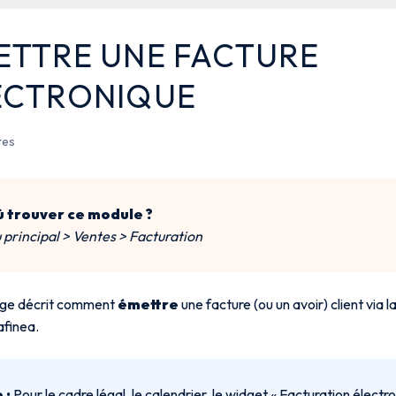
ETTRE UNE FACTURE
ECTRONIQUE
tes
 trouver ce module ?
principal > Ventes > Facturation
age décrit comment
émettre
une facture (ou un avoir) client via 
afinea.
 :
Pour le cadre légal, le calendrier, le widget « Facturation électro