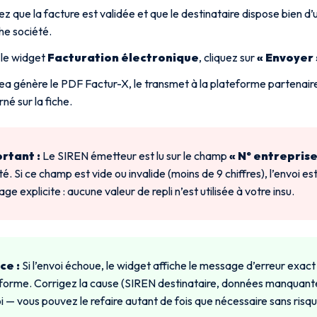
iez que la facture est validée et que le destinataire dispose bien d
che société.
le widget
Facturation électronique
, cliquez sur
« Envoyer 
ea génère le PDF Factur-X, le transmet à la plateforme partenaire 
rné sur la fiche.
rtant :
Le SIREN émetteur est lu sur le champ
« N° entreprise
té. Si ce champ est vide ou invalide (moins de 9 chiffres), l’envoi e
ge explicite : aucune valeur de repli n’est utilisée à votre insu.
ce :
Si l’envoi échoue, le widget affiche le message d’erreur exact
forme. Corrigez la cause (SIREN destinataire, données manquante
oi — vous pouvez le refaire autant de fois que nécessaire sans risq