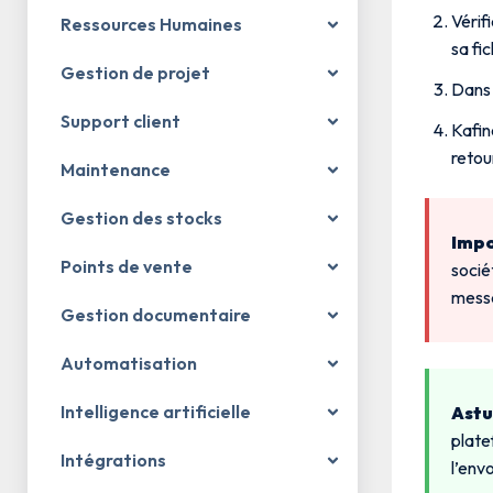
Vérif
Ressources Humaines
sa fi
Gestion de projet
Dans 
Support client
Kafin
retou
Maintenance
Gestion des stocks
Impo
Points de vente
socié
messa
Gestion documentaire
Automatisation
Intelligence artificielle
Astu
plate
Intégrations
l’env