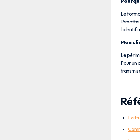
Pourquo
Le forma
l’émetteu
l’identif
Mon cli
Le périm
Pour un d
transmise
Réf
La fa
Comme