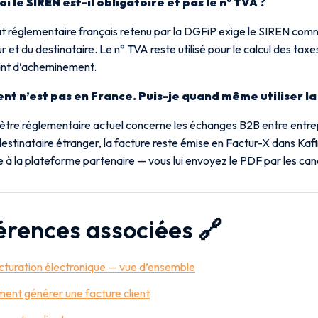
i le SIREN est-il obligatoire et pas le n° TVA ?
t réglementaire français retenu par la DGFiP exige le SIREN comm
r et du destinataire. Le n° TVA reste utilisé pour le calcul des taxe
iant d’acheminement.
ent n’est pas en France. Puis-je quand même utiliser l
ètre réglementaire actuel concerne les échanges B2B entre entrep
estinataire étranger, la facture reste émise en Factur-X dans Kaf
 à la plateforme partenaire — vous lui envoyez le PDF par les can
érences associées 🔗
cturation électronique — vue d’ensemble
nt générer une facture client