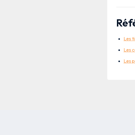
Réf
Les t
Les c
Les p