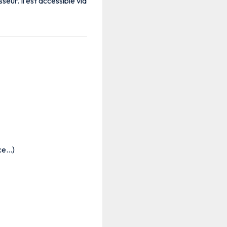
seur. Il est accessible via
nce…)