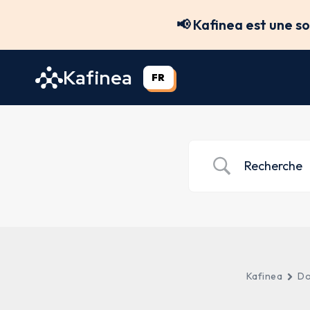
Aller
📢 Kafinea est une s
au
contenu
Kafinea
FR
Kafinea
Do