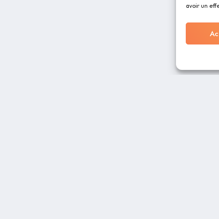
avoir un eff
Ac
RESSOURCES
À PROPOS
Blog
CGU
Charte graphique
Foire Aux Questio
 des
Distributeurs
Mentions légales
tre
Documentation
Nous contacter
Sécurité
Politique de confid
Politique de cooki
Qui sommes-nous
Portail clients