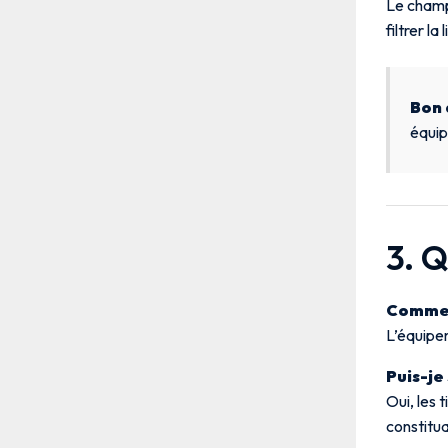
Le cha
filtrer l
Bon 
équip
3. 
Comment
L’équipem
Puis-je
Oui, les 
constitua