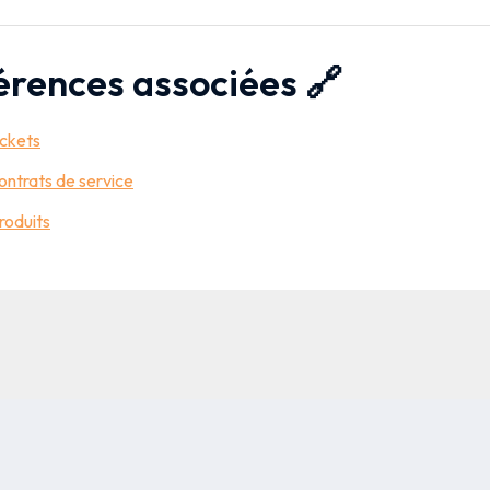
érences associées 🔗
ickets
ontrats de service
roduits