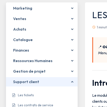
Marketing
LE
Ventes
1 minu
Achats
Catalogue
📍
Où
Finances
Menu 
Ressources Humaines
Gestion de projet
Int
Support client
Le modu
Les tickets
clients o
Les contrats de service