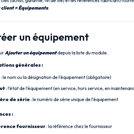
 clés (achat, garantie, fin de vie) et les références fabricant/fournis
 client > Équipements
.
Créer un équipement
sur
Ajouter un équipement
depuis la liste du module.
tions générales :
: le nom ou la désignation de l’équipement (obligatoire)
ut
: l’état de l’équipement (en service, hors service, en maintena
ro de série
: le numéro de série unique de l’équipement
ces :
rence fournisseur
: la référence chez le fournisseur