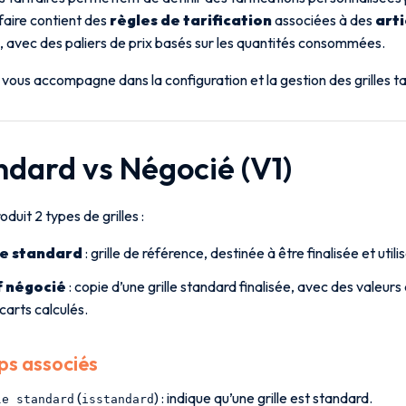
rifaire contient des
règles de tarification
associées à des
arti
, avec des paliers de prix basés sur les quantités consommées.
vous accompagne dans la configuration et la gestion des grilles tar
ndard vs Négocié (V1)
oduit 2 types de grilles :
le standard
: grille de référence, destinée à être finalisée et ut
f négocié
: copie d’une grille standard finalisée, avec des valeurs
carts calculés.
s associés
(
) : indique qu’une grille est standard.
le standard
isstandard