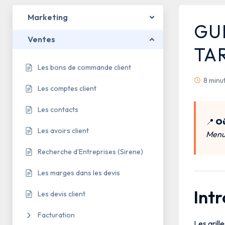
Marketing
GU
Ventes
TAR
Les bons de commande client
8 minu
Les comptes client
Les contacts
📍
Où
Les avoirs client
Menu 
Recherche d’Entreprises (Sirene)
Les marges dans les devis
Int
Les devis client
Facturation
Les grill