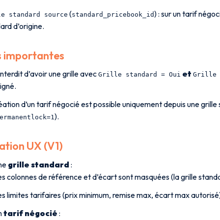
(
) : sur un tarif négoc
le standard source
standard_pricebook_id
ard d’origine.
s importantes
 interdit d’avoir une grille avec
et
Grille standard = Oui
Grille
igné.
éation d’un tarif négocié est possible uniquement depuis une grill
).
ermanentlock=1
ation UX (V1)
une
grille standard
:
s colonnes de référence et d’écart sont masquées (la grille standa
s limites tarifaires (prix minimum, remise max, écart max autorisé)
n
tarif négocié
: