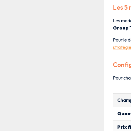
Les 5 
Les modè
Group T
Pour le 
stratégie
Config
Pour chaq
Cham
Quant
Prix f