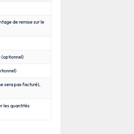
tage de remise sur le
e (optionnel)
ptionnel)
 ne sera pas facturé),
r les quantités