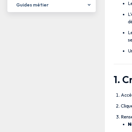
Le
Guides métier
L’
dé
Le
se
U
1. C
Accé
Cliqu
Rense
N