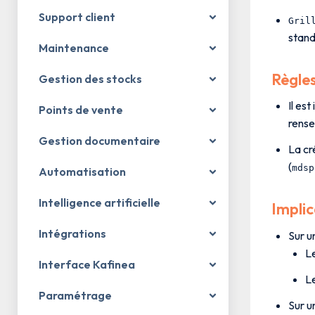
Support client
Gril
stand
Maintenance
Règle
Gestion des stocks
Il est
Points de vente
rense
Gestion documentaire
La cr
(
mdsp
Automatisation
Intelligence artificielle
Implic
Intégrations
Sur 
Le
Interface Kafinea
Le
Paramétrage
Sur u