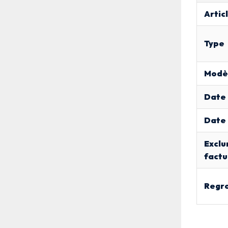
Artic
Type
Modè
Date 
Date 
Exclu
factu
Regr