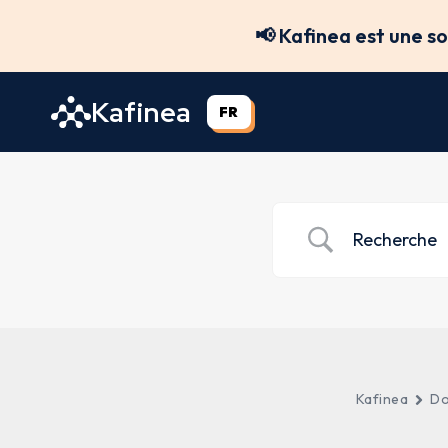
Aller
📢 Kafinea est une s
au
contenu
Kafinea
FR
Kafinea
Do