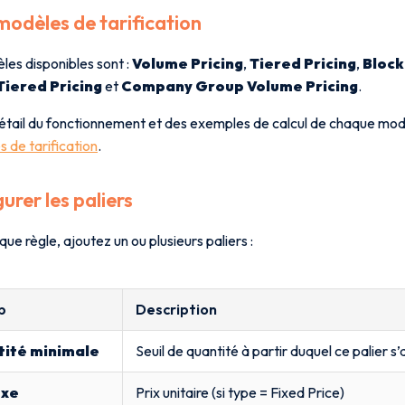
modèles de tarification
les disponibles sont :
Volume Pricing
,
Tiered Pricing
,
Block
iered Pricing
et
Company Group Volume Pricing
.
détail du fonctionnement et des exemples de calcul de chaque mod
s de tarification
.
urer les paliers
ue règle, ajoutez un ou plusieurs paliers :
p
Description
ité minimale
Seuil de quantité à partir duquel ce palier s
ixe
Prix unitaire (si type = Fixed Price)