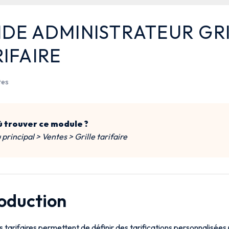
IDE ADMINISTRATEUR GR
IFAIRE
tes
 trouver ce module ?
principal > Ventes > Grille tarifaire
roduction
es tarifaires permettent de définir des tarifications personnalisées