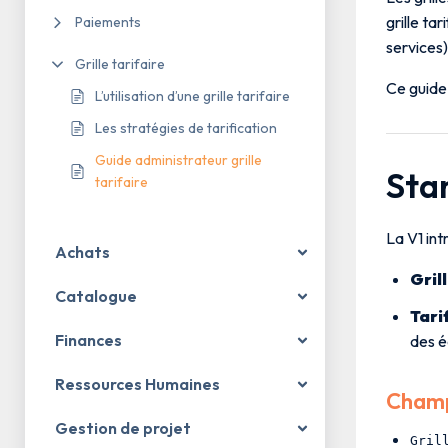
grille ta
Paiements
services)
Grille tarifaire
Ce guide 
L’utilisation d’une grille tarifaire
Les stratégies de tarification
Guide administrateur grille
Sta
tarifaire
La V1 intr
Achats
Gril
Catalogue
Tari
Finances
des é
Ressources Humaines
Champ
Gestion de projet
Gril