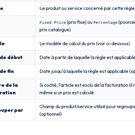
le
Le produit ou service concerné par cette règle
(prix fixe) ou
(pourcen
Fixed Price
Percentage
prix catalogue)
le
Le modèle de calcul du prix (voir ci-dessous)
de début
Date à partir de laquelle la règle est applicabl
de fin
Date jusqu’à laquelle la règle est applicable (o
re de la
Si coché, l’article est exclu de la facturation (il
ration
même si un prix est calculé
Champ du produit/service utilisé pour regroupe
ouper par
(optionnel)