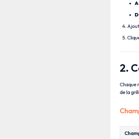
A
D
Ajout
Cliqu
2. C
Chaque rè
de la gril
Champs
Cham