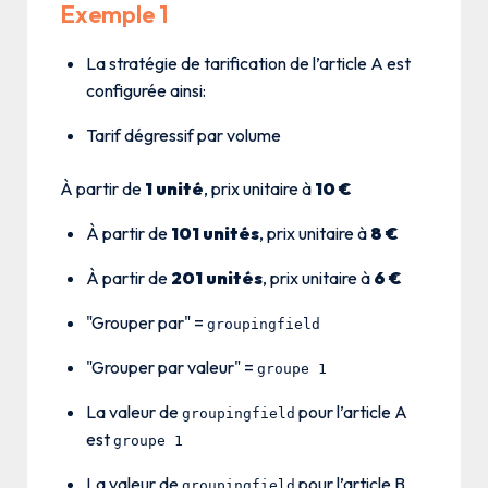
Exemple 1
La stratégie de tarification de l’article A est
configurée ainsi:
Tarif dégressif par volume
À partir de
1 unité
, prix unitaire à
10 €
À partir de
101 unités
, prix unitaire à
8 €
À partir de
201 unités
, prix unitaire à
6 €
"Grouper par" =
groupingfield
"Grouper par valeur" =
groupe 1
La valeur de
pour l’article A
groupingfield
est
groupe 1
La valeur de
pour l’article B
groupingfield