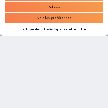
Refuser
Voir les préférences
Politique de cookies
Politique de confidentialité
Un logiciel tout-en-un conçu pour les PME. Profitez
des capacités d’automatisation et de la flexibilité
de notre plateforme de gestion d’entreprise pour
faciliter le travail de tous vos collaborateurs.
RESSOURCES