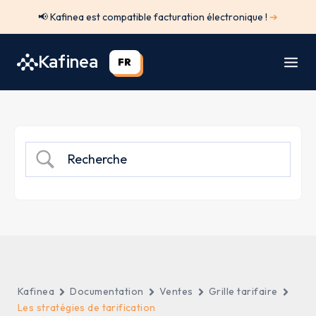
Aller
📢 Kafinea est compatible facturation électronique !
➔
au
contenu
Kafinea
FR
Kafinea
Documentation
Ventes
Grille tarifaire
Les stratégies de tarification