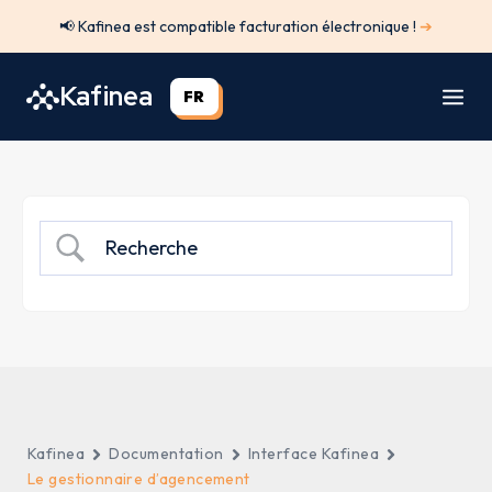
Aller
📢 Kafinea est compatible facturation électronique !
➔
au
contenu
Kafinea
FR
Kafinea
Documentation
Interface Kafinea
Le gestionnaire d’agencement