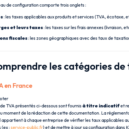
au de configuration comporte trois onglets :
es
: les taxes applicables aux produits et services (TVA, écotaxe, e
ges et leurs taxes
: les taxes sur les frais annexes (livraison, et
ons fiscales
: les zones géographiques avec des taux de taxation
Comprendre les catégories de
A en France
noter
 de TVA présentés ci-dessous sont fournis
à titre indicatif
et re
au moment de la rédaction de cette documentation. La réglementa
il appartient à chaque entreprise de vérifier les taux applicables 
s (ex :
service-public.fr
) et de mettre à jour sa configuration dans