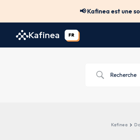
Aller
📢 Kafinea est une s
au
contenu
Kafinea
FR
Kafinea
Do