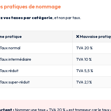
s pratiques de nommage
 vos taxes par catégorie
, et non par taux.
ne pratique
❌ Mauvaise pratiq
Taux normal
TVA 20 %
Taux intermédiaire
TVA 10 %
Taux réduit
TVA 5,5 %
Taux super-réduit
TVA 2,1 %
rtant :
Nommer une taxe « TVA 20 % » est trompeur car le taux 