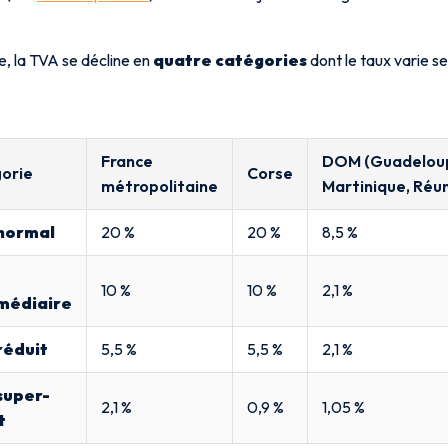
e, la TVA se décline en
quatre catégories
dont le taux varie s
France
DOM (Guadelou
orie
Corse
métropolitaine
Martinique, Réun
normal
20 %
20 %
8,5 %
10 %
10 %
2,1 %
médiaire
réduit
5,5 %
5,5 %
2,1 %
super-
2,1 %
0,9 %
1,05 %
t