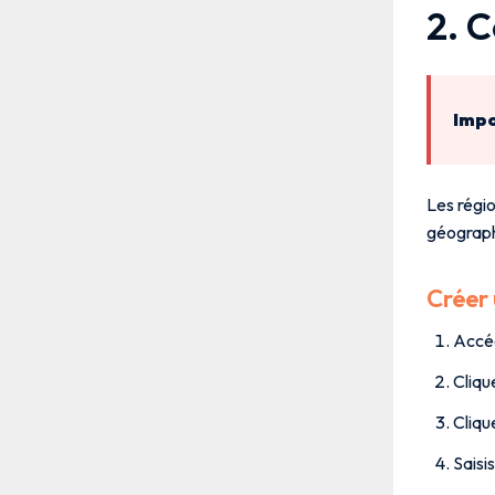
2. C
Impo
Les régio
géograph
Créer 
Accé
Cliqu
Cliqu
Saisi