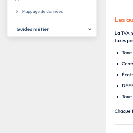
Mappage de données
Les au
Guides métier
La TVA n’
taxes peu
Taxe 
Contr
Écota
DEEE 
Taxe 
Chaque ta