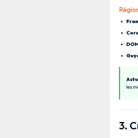
Régio
Fran
Cor
DO
Guya
Astu
les m
3. C