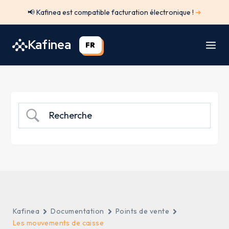
Aller
📢 Kafinea est compatible facturation électronique !
➔
au
contenu
Kafinea
FR
Kafinea
Documentation
Points de vente
Les mouvements de caisse