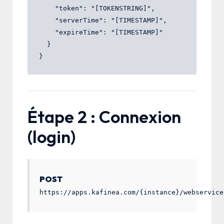
    "token": "[TOKENSTRING]",

    "serverTime": "[TIMESTAMP]",

    "expireTime": "[TIMESTAMP]"

  }

Étape 2 : Connexion
(login)
POST
https://apps.kafinea.com/{instance}/webservice