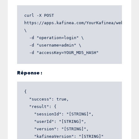
curl -X POST 
https://apps.kafinea.com/YourKafinea/webservice
\

  -d "operation=login" \

  -d "username=admin" \

Réponse :
{

  "success": true,

  "result": {

    "sessionId": "[STRING]",

    "userId": "[STRING]",

    "version": "[STRING]",

    "kafineaVersion": "[STRING]"
