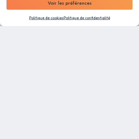
Voir les préférences
Politique de cookies
Politique de confidentialité
Un logiciel tout-en-un conçu pour les PME. Profitez
des capacités d’automatisation et de la flexibilité
de notre plateforme de gestion d’entreprise pour
faciliter le travail de tous vos collaborateurs.
RESSOURCES
Blog
Charte graphique