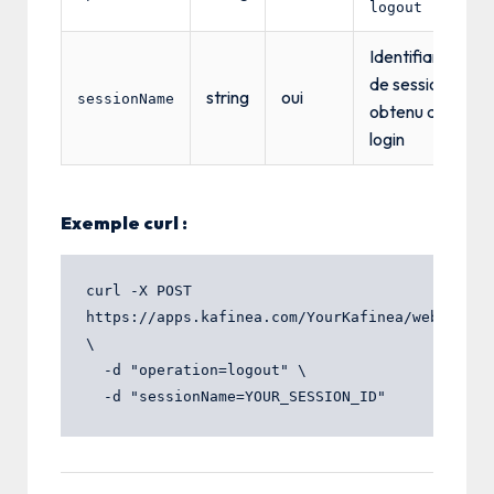
logout
Identifiant
de session
string
oui
sessionName
obtenu au
login
Exemple curl :
curl -X POST 
https://apps.kafinea.com/YourKafinea/webservice
\

  -d "operation=logout" \
