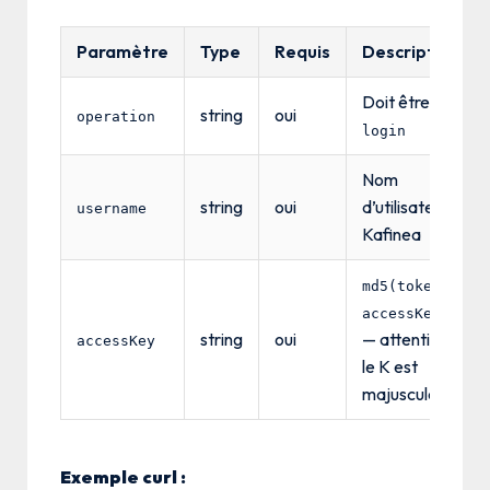
Paramètre
Type
Requis
Description
Doit être
string
oui
operation
login
Nom
string
oui
d’utilisateur
username
Kafinea
md5(token +
accessKey)
string
oui
— attention :
accessKey
le K est
majuscule
Exemple curl :