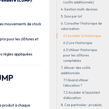
 Pondéré (CUMP)
.
(coûts additionnels)
4. Gestion multi-devises
5. Suivi par lot
6. Consulter l'historique de
les mouvements de stock
valorisation
6.1 Accéder à l'historique
 prix pour les clôtures et
6.2 Lire l'historique
6.3 Utiliser l'historique
es règles appliquées
pour les clôtures
comptables
7. Allouer des coûts
additionnels
CUMP
7.1 Quand utiliser
l'allocation ?
7.2 Accéder à l'assistant
d'allocation
8. Cas particulier : produits
e produit à chaque