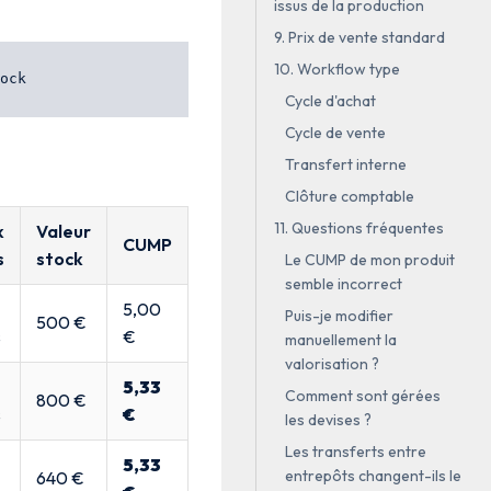
issus de la production
9. Prix de vente standard
10. Workflow type
Cycle d'achat
Cycle de vente
Transfert interne
Clôture comptable
11. Questions fréquentes
k
Valeur
CUMP
s
stock
Le CUMP de mon produit
semble incorrect
5,00
Puis-je modifier
500 €
s
€
manuellement la
valorisation ?
5,33
Comment sont gérées
800 €
s
€
les devises ?
Les transferts entre
5,33
entrepôts changent-ils le
640 €