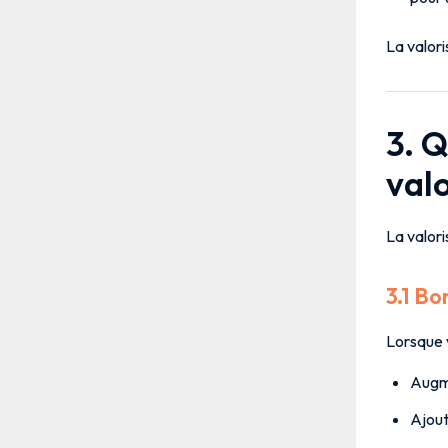
La valori
3. 
valo
La valori
3.1 Bo
Lorsque 
Augme
Ajout