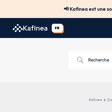
Aller
📢 Kafinea est une s
au
contenu
Kafinea
FR
Kafinea
Do