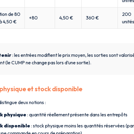
unité
ion de 80
200
+80
4,50 €
360 €
 à 4,50 €
unité
tenir
: les entrées modifient le prix moyen, les sorties sont valori
nt (le CUMP ne change pas lors d’une sortie).
physique et stock disponible
istingue deux notions :
k physique
: quantité réellement présente dans les entrepôts
k disponible
: stock physique moins les quantités réservées (p
une commande en cours de préparation)