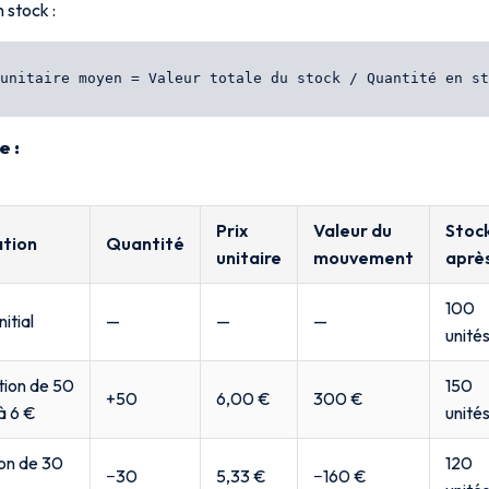
 stock :
e :
Prix
Valeur du
Stoc
tion
Quantité
unitaire
mouvement
aprè
100
nitial
—
—
—
unité
ion de 50
150
+50
6,00 €
300 €
à 6 €
unité
son de 30
120
−30
5,33 €
−160 €