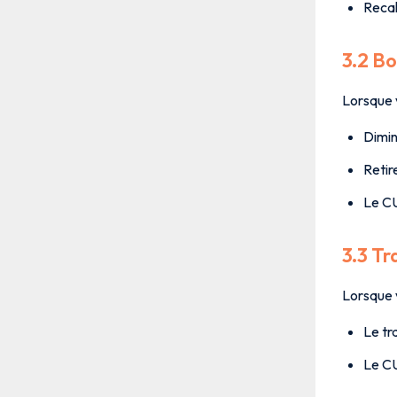
Reca
3.2 Bo
Lorsque v
Dimin
Retir
Le C
3.3 Tr
Lorsque 
Le tr
Le CU