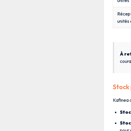
unités
Récept
unités
À re
coura
Stock 
Kafinea d
Stoc
Stoc
pour 