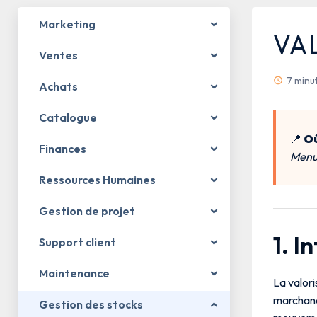
Marketing
VA
Ventes
7 minu
Achats
Catalogue
📍
Où
Finances
Menu 
Ressources Humaines
Gestion de projet
1. I
Support client
Maintenance
La valor
marchand
Gestion des stocks