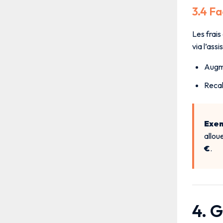
3.4 Fa
Les frais
via l’assi
Augme
Recal
Exem
allou
€
.
4. 