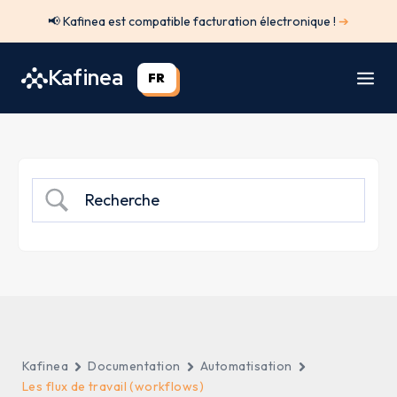
Aller
📢 Kafinea est compatible facturation électronique !
➔
au
contenu
Kafinea
FR
Kafinea
Documentation
Automatisation
Les flux de travail (workflows)