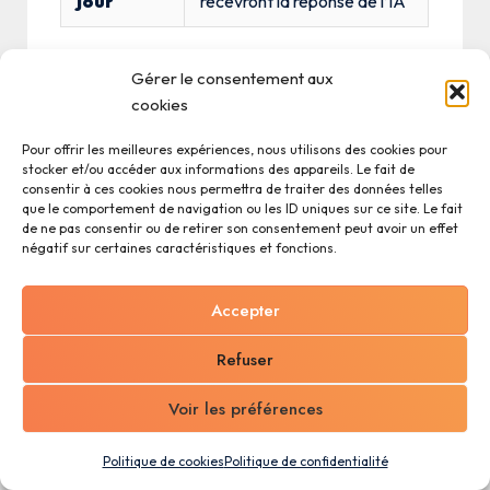
jour
recevront la réponse de l’IA
Gérer le consentement aux
L’IA reçoit automatiquement le contexte
cookies
complet de l’enregistrement : ses champs, les
enregistrements parents liés, les documents
Pour offrir les meilleures expériences, nous utilisons des cookies pour
attachés, les images, les lignes de produits et les
stocker et/ou accéder aux informations des appareils. Le fait de
consentir à ces cookies nous permettra de traiter des données telles
informations de l’organisation.
que le comportement de navigation ou les ID uniques sur ce site. Le fait
de ne pas consentir ou de retirer son consentement peut avoir un effet
négatif sur certaines caractéristiques et fonctions.
Exemple :
À la création d’un ticket de
support, utiliser l’IA pour analyser la
Accepter
description du problème et remplir
Refuser
automatiquement le champ « Catégorie »
et le champ « Priorité suggérée ».
Voir les préférences
Politique de cookies
Politique de confidentialité