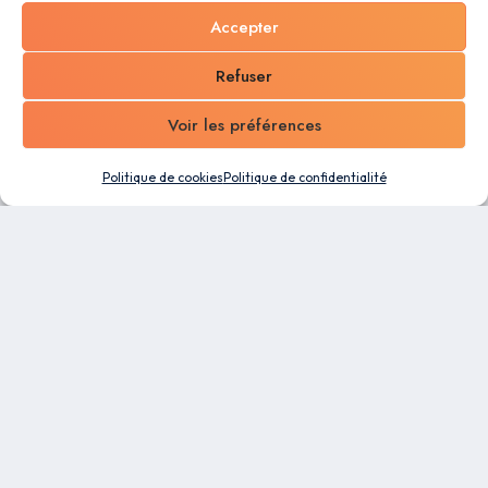
Accepter
Refuser
Voir les préférences
Politique de cookies
Politique de confidentialité
Un logiciel tout-en-un conçu pour les PME. Profitez
des capacités d’automatisation et de la flexibilité
de notre plateforme de gestion d’entreprise pour
faciliter le travail de tous vos collaborateurs.