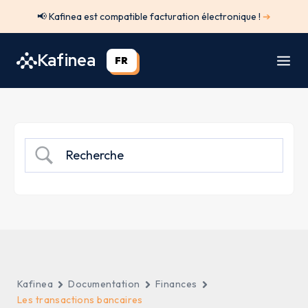
Aller
📢 Kafinea est compatible facturation électronique !
➔
au
contenu
Kafinea
FR
Kafinea
Documentation
Finances
Les transactions bancaires