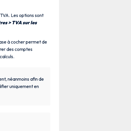
 TVA. Les options sont
res > TVA sur les
a case à cocher permet de
trer des comptes
calculs.
ent, néanmoins afin de
difier uniquement en