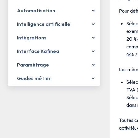
Automatisation
Pour défi
Sélec
Intelligence artificielle
exemp
Intégrations
20 %-
compt
Interface Kafinea
4457
Paramétrage
Les même
Guides métier
Sélec
TVA D
Sélec
dans 
Toutes ce
activité