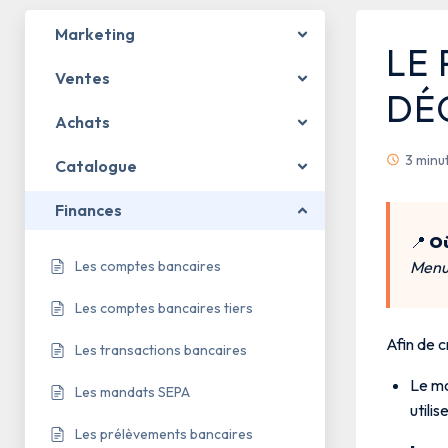
Marketing
LE
Ventes
DÉ
Achats
3 minu
Catalogue
Finances
📍
Où
Menu 
Les comptes bancaires
Les comptes bancaires tiers
Afin de c
Les transactions bancaires
Le mo
Les mandats SEPA
utili
Les prélèvements bancaires