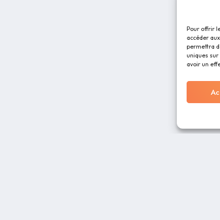
Pour offrir 
accéder aux 
permettra d
uniques sur 
avoir un eff
Ac
RESSOURCES
À PROPOS
Blog
CGU
Charte graphique
Foire Aux Questio
 des
Distributeurs
Mentions légales