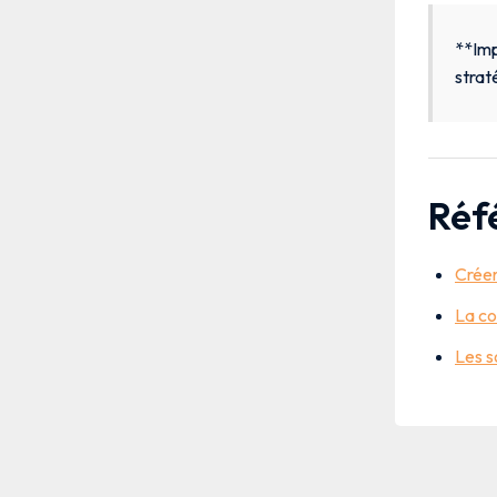
**Imp
strat
Réf
Créer
La co
Les s