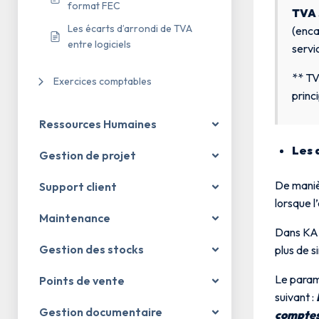
format FEC
TVA 
Les écarts d’arrondi de TVA
(enca
entre logiciels
servi
** TV
Exercices comptables
princ
Ressources Humaines
Les 
Gestion de projet
De manièr
Support client
lorsque l
Maintenance
Dans KAF
Gestion des stocks
plus de s
Le param
Points de vente
suivant :
Gestion documentaire
comptes 