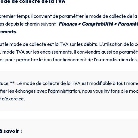
ode de collecte de la TVA
premier temps il convient de paramétrer le mode de collecte de la
es depuis le chemin suivant :
Finance > Comptabilité > Paramèt
ements
.
t le mode de collecte est la TVA sur les débits. L’utilisation de l
u mode TVA sur les encaissements. Il conviendra aussi de paramé
res pour permettre le bon fonctionnement de l’automatisation des 
uce **: Le mode de collecte de la TVA est modifiable à tout mom
ifier les échanges avec l’administration, nous vous invitons à le mo
 d’exercice.
à savoir :