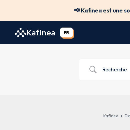
Aller
📢 Kafinea est une s
au
contenu
Kafinea
FR
Kafinea
Do