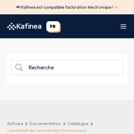
Aller
📢 Kafinea est compatible facturation électronique !
➔
au
contenu
Kafinea
FR
Kafinea
Documentation
Catalogue
L’assistant de commandes fournisseurs