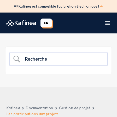
Aller
📢 Kafinea est compatible facturation électronique !
➔
au
contenu
Kafinea
FR
Kafinea
Documentation
Gestion de projet
Les participations aux projets