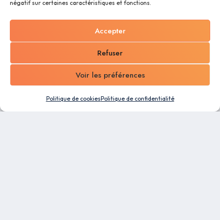
négatif sur certaines caractéristiques et fonctions.
Accepter
Refuser
Voir les préférences
Politique de cookies
Politique de confidentialité
Un logiciel tout-en-un conçu pour les PME. Profitez
des capacités d’automatisation et de la flexibilité
de notre plateforme de gestion d’entreprise pour