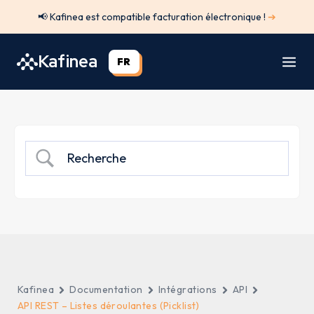
Aller
📢 Kafinea est compatible facturation électronique !
➔
au
contenu
Kafinea
FR
Kafinea
Documentation
Intégrations
API
API REST – Listes déroulantes (Picklist)