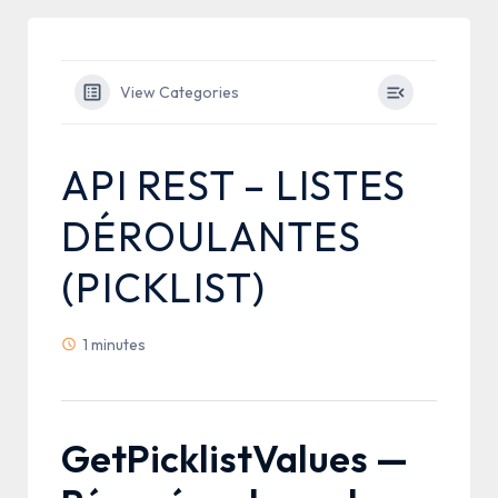
View Categories
API REST – LISTES
DÉROULANTES
(PICKLIST)
1 minutes
GetPicklistValues —