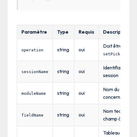
Paramètre
Type
Requis
Description
Doit être
string
oui
operation
setPicklistVa
Identifiant de
string
oui
sessionName
session
Nom du module
string
oui
moduleName
concerné
Nom technique 
string
oui
fieldName
champ à modifi
Tableau JSON 