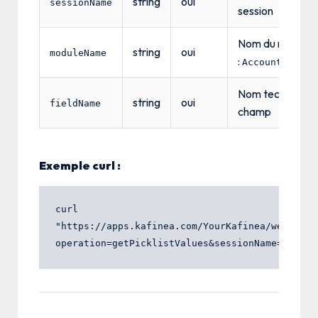
string
oui
sessionName
session
Nom du module 
string
oui
moduleName
:
,
Accounts
Lead
Nom technique 
string
oui
fieldName
champ
Exemple curl :
curl 
"https://apps.kafinea.com/YourKafinea/webservi