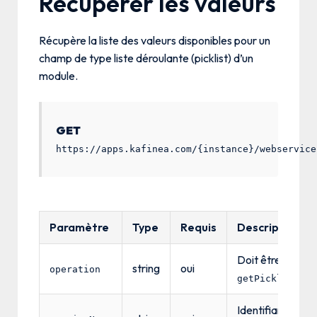
Récupérer les valeurs
Récupère la liste des valeurs disponibles pour un
champ de type liste déroulante (picklist) d’un
module.
GET
https://apps.kafinea.com/{instance}/webservice
Paramètre
Type
Requis
Description
Doit être
string
oui
operation
getPicklistVal
Identifiant de