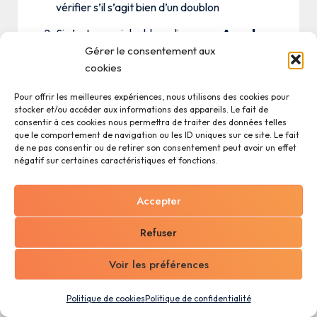
vérifier s’il s’agit bien d’un doublon
Si c’est un vrai doublon, cliquez sur
Annuler
et utilisez la fiche existante
Gérer le consentement aux
cookies
Si ce n’est pas un doublon (par exemple, un
établissement différent de la même
Pour offrir les meilleures expériences, nous utilisons des cookies pour
stocker et/ou accéder aux informations des appareils. Le fait de
entreprise), cliquez sur
Continuer quand
consentir à ces cookies nous permettra de traiter des données telles
même
que le comportement de navigation ou les ID uniques sur ce site. Le fait
de ne pas consentir ou de retirer son consentement peut avoir un effet
négatif sur certaines caractéristiques et fonctions.
L’assistant IA peut-il aussi
rechercher une entreprise ?
Accepter
Oui. L’assistant IA intégré à Kafinea dispose d’un
Refuser
outil
Recherche d’entreprise
qui lui permet
de rechercher une entreprise par nom, SIREN ou
Voir les préférences
SIRET et de retourner les informations officielles.
Vous pouvez lui demander par exemple :
Politique de cookies
Politique de confidentialité
"Recherche l’entreprise Dupont SAS"
ou