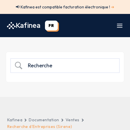
Aller
📢 Kafinea est compatible facturation électronique !
➔
au
contenu
Kafinea
FR
Kafinea
Documentation
Ventes
Recherche d’Entreprises (Sirene)