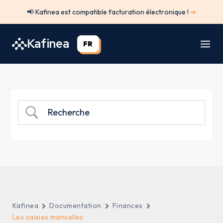
Aller
📢 Kafinea est compatible facturation électronique !
➔
au
contenu
Kafinea
FR
Kafinea
Documentation
Finances
Les saisies manuelles