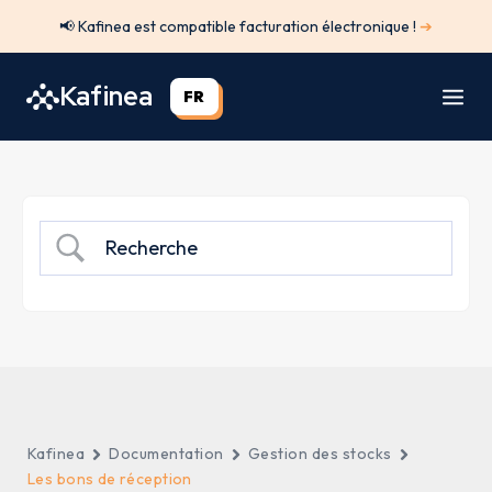
Aller
📢 Kafinea est compatible facturation électronique !
➔
au
contenu
Kafinea
FR
Kafinea
Documentation
Gestion des stocks
Les bons de réception