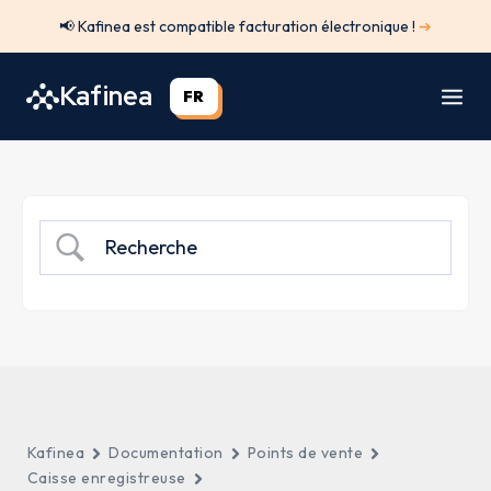
Aller
📢 Kafinea est compatible facturation électronique !
➔
au
contenu
Kafinea
FR
Kafinea
Documentation
Points de vente
Caisse enregistreuse