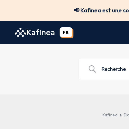
Aller
📢 Kafinea est une s
au
contenu
Kafinea
FR
Kafinea
Do