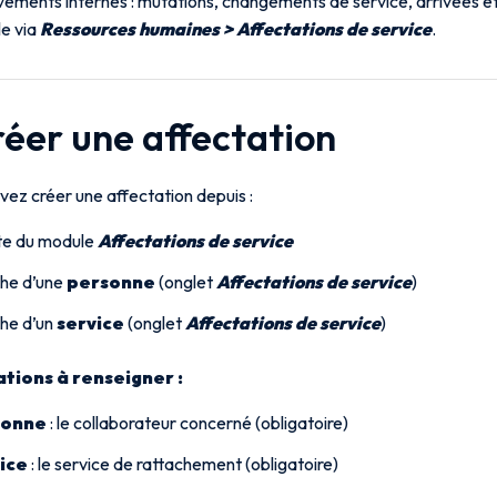
ements internes : mutations, changements de service, arrivées et 
le via
Ressources humaines > Affectations de service
.
réer une affectation
vez créer une affectation depuis :
ste du module
Affectations de service
che d’une
personne
(onglet
Affectations de service
)
che d’un
service
(onglet
Affectations de service
)
tions à renseigner :
sonne
: le collaborateur concerné (obligatoire)
ice
: le service de rattachement (obligatoire)