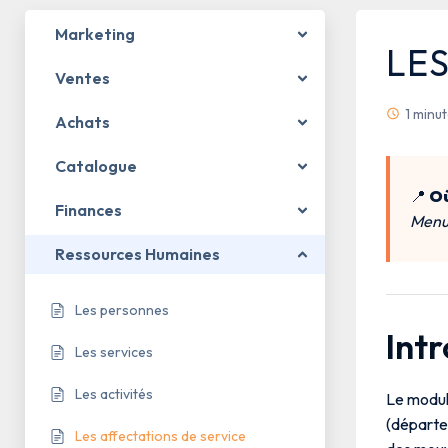
Marketing
LE
Ventes
1 minu
Achats
Catalogue
📍
Où
Finances
Menu 
Ressources Humaines
Les personnes
Int
Les services
Les activités
Le modu
(départem
Les affectations de service