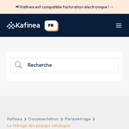
Aller
📢 Kafinea est compatible facturation électronique !
➔
au
contenu
Kafinea
FR
Kafinea
Documentation
Paramétrage
Le filtrage des popups catalogue