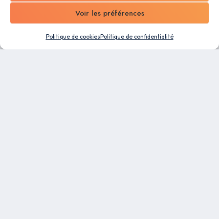
Voir les préférences
Politique de cookies
Politique de confidentialité
Un logiciel tout-en-un conçu pour les PME. Profitez
des capacités d’automatisation et de la flexibilité
de notre plateforme de gestion d’entreprise pour
faciliter le travail de tous vos collaborateurs.
RESSOURCES
Blog