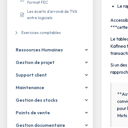
format FEC
Le ra
Les écarts d’arrondi de TVA
entre logiciels
Accessibl
***cette
Exercices comptables
Le table
Kafinea t
Ressources Humaines
transacti
Gestion de projet
Si un de
rapproche
Support client
Maintenance
**Ast
Gestion des stocks
convi
pour 
Points de vente
Mots 
Gestion documentaire