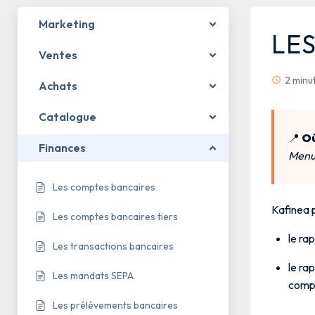
Marketing
LE
Ventes
2 minu
Achats
Catalogue
📍
Où
Finances
Menu 
Les comptes bancaires
Kafinea 
Les comptes bancaires tiers
le ra
Les transactions bancaires
le ra
Les mandats SEPA
compt
Les prélèvements bancaires