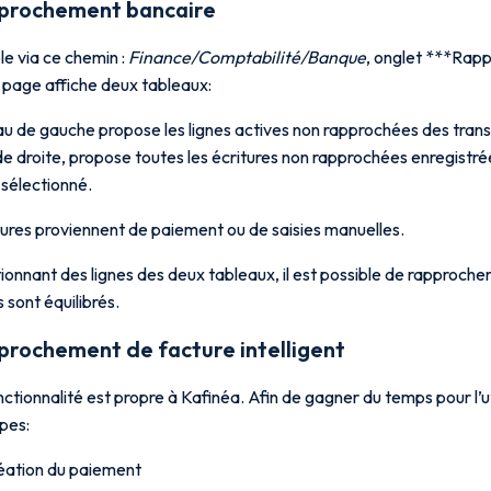
pprochement bancaire
e via ce chemin :
Finance/Comptabilité/Banque
, onglet ***Rap
 page affiche deux tableaux:
au de gauche propose les lignes actives non rapprochées des trans
de droite, propose toutes les écritures non rapprochées enregistr
 sélectionné.
tures proviennent de paiement ou de saisies manuelles.
ionnant des lignes des deux tableaux, il est possible de rapprocher l
sont équilibrés.
prochement de facture intelligent
ctionnalité est propre à Kafinéa. Afin de gagner du temps pour l’ut
pes:
éation du paiement