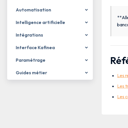
Automatisation
**All
Intelligence artificielle
banca
Intégrations
Interface Kafinea
Réf
Paramétrage
Guides métier
Les r
Les t
Les c