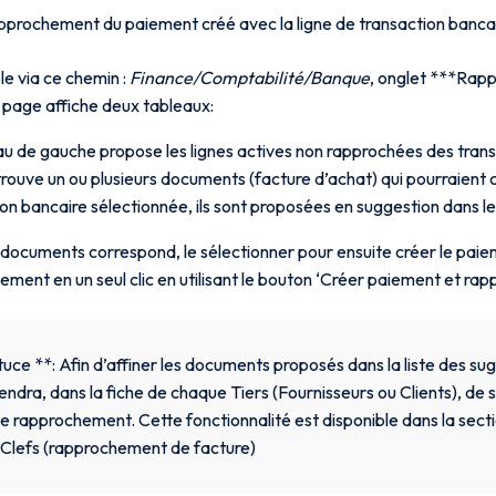
pprochement du paiement créé avec la ligne de transaction bancai
e via ce chemin :
Finance/Comptabilité/Banque
, onglet ***Rap
 page affiche deux tableaux:
au de gauche propose les lignes actives non rapprochées des tran
rouve un ou plusieurs documents (facture d’achat) qui pourraient 
on bancaire sélectionnée, ils sont proposées en suggestion dans le
s documents correspond, le sélectionner pour ensuite créer le pai
ment en un seul clic en utilisant le bouton ‘Créer paiement et rap
uce **: Afin d’affiner les documents proposés dans la liste des sugg
endra, dans la fiche de chaque Tiers (Fournisseurs ou Clients), de s
le rapprochement. Cette fonctionnalité est disponible dans la secti
Clefs (rapprochement de facture)