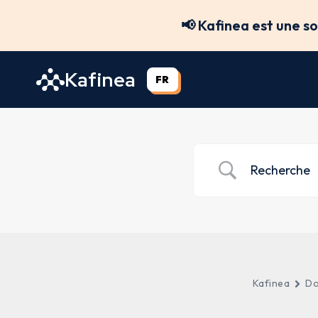
Aller
📢 Kafinea est une s
au
contenu
Kafinea
FR
Kafinea
Do