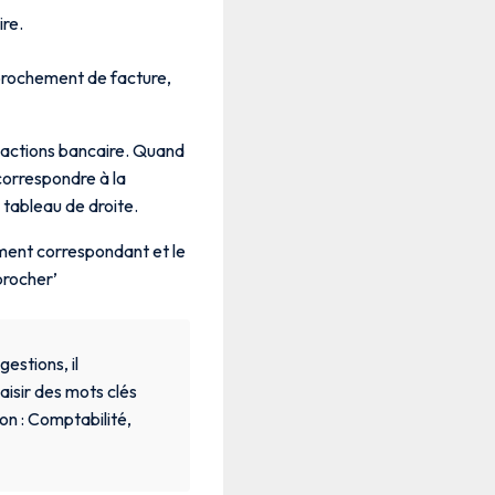
re.
prochement de facture,
sactions bancaire. Quand
correspondre à la
 tableau de droite.
ement correspondant et le
procher’
estions, il
aisir des mots clés
on : Comptabilité,