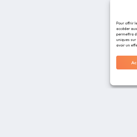
Pour offrir 
accéder aux 
permettra d
uniques sur 
avoir un eff
Ac
RESSOURCES
À PROPOS
Blog
CGU
Charte graphique
Foire Aux Questio
 des